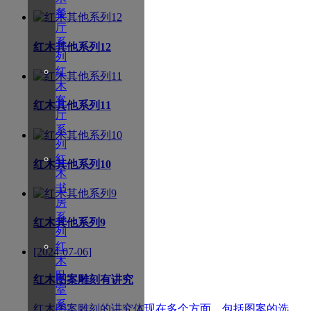
餐
厅
系
红木其他系列12
列
红
木
客
红木其他系列11
厅
系
列
红
红木其他系列10
木
书
房
系
红木其他系列9
列
红
[2024-07-06]
木
卧
红木图案雕刻有讲究
室
系
红木图案雕刻的讲究体现在多个方面，包括图案的选