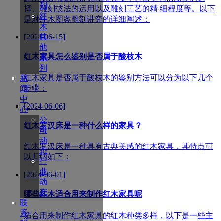
列
择、雕刻技法的运用以及雕刻工艺的精 细程度等。以下
红
是对红木图案雕刻讲究的详细阐述：
木
其
[2024-06-15]
他
红木家具怎么鉴别是否属于酸枝木
系
列
红木家具是否属于酸枝木的鉴别方法可以分为以下几个
新
步骤：
闻
中
[2024-06-06]
心
公
红木罗汉床是一种什么样的家具？
司
动
红木罗汉床是一种具有古典美感的红木家具，其特点可
态
以归纳如下：
行
业
[2024-06-01]
动
态
哪些红木适合用来制作红木家具呢
联
系
适合用来制作红木家具的红木种类多样，以下是一些主