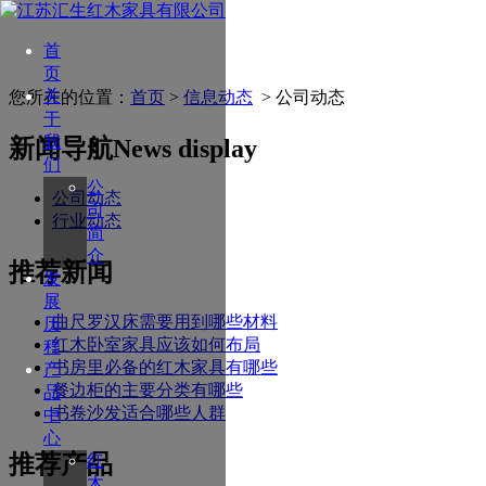
首
页
关
您所在的位置：
首页
>
信息动态
> 公司动态
于
我
新闻导航
News display
们
公
公司动态
司
行业动态
简
介
推荐新闻
发
展
曲尺罗汉床需要用到哪些材料
历
红木卧室家具应该如何布局
程
书房里必备的红木家具有哪些
产
餐边柜的主要分类有哪些
品
书卷沙发适合哪些人群
中
心
推荐产品
红
木