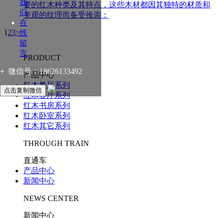
我
要的红木种类及其特点，这些木材都因其独特的材质和
们
美观的纹理而备受推崇：
在
1
2
3
>
线
留
言
PRODUCT
+
微信号：
18626133492
产品中心
红木餐厅系列
点击复制微信
红木客厅系列
红木书房系列
红木卧室系列
红木其它系列
THROUGH TRAIN
直通车
产品中心
新闻中心
NEWS CENTER
新闻中心