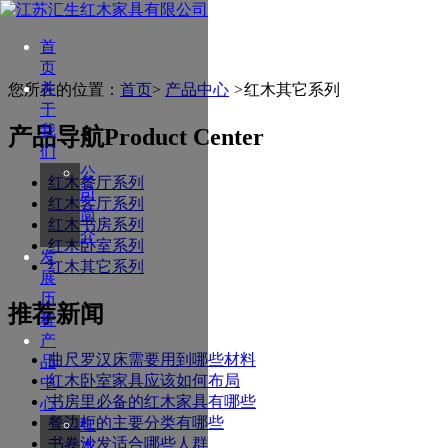
首
页
关
您所在的位置：
首页
>
产品中心
>
红木其它系列
于
我
产品导航
Product Center
们
公
红木餐厅系列
司
红木客厅系列
简
红木书房系列
介
红木卧室系列
发
红木其它系列
展
历
推荐新闻
程
产
曲尺罗汉床需要用到哪些材料
品
红木卧室家具应该如何布局
中
书房里必备的红木家具有哪些
心
餐边柜的主要分类有哪些
红
书卷沙发适合哪些人群
木