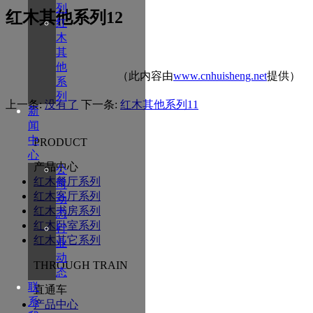
列
红木其他系列12
红
木
其
他
（此内容由
www.cnhuisheng.net
提供）
系
列
上一条:
没有了
下一条:
红木其他系列11
新
闻
中
PRODUCT
心
产品中心
公
红木餐厅系列
司
红木客厅系列
动
红木书房系列
态
红木卧室系列
行
红木其它系列
业
动
THROUGH TRAIN
态
联
直通车
系
产品中心