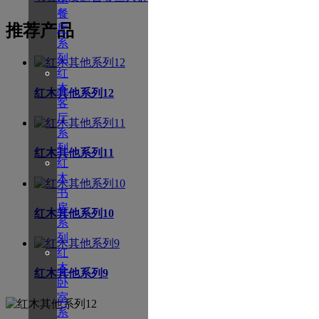
餐
推荐产品
厅
系
列
红
木
红木其他系列12
客
厅
系
列
红木其他系列11
红
木
书
房
红木其他系列10
系
列
红
木
红木其他系列9
卧
室
系