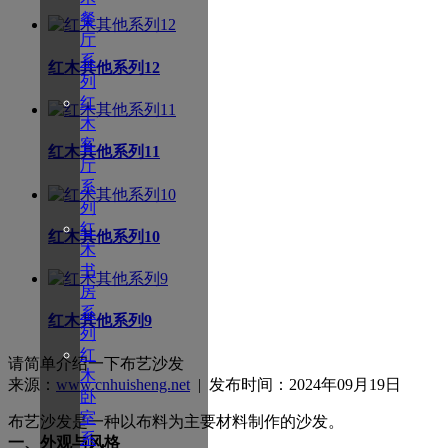
餐
厅
系
红木其他系列12
列
红
木
客
红木其他系列11
厅
系
列
红
红木其他系列10
木
书
房
系
红木其他系列9
列
红
请简单介绍一下布艺沙发
木
来源：
www.cnhuisheng.net
| 发布时间：2024年09月19日
卧
室
布艺沙发是一种以布料为主要材料制作的沙发。
系
一、外观与风格