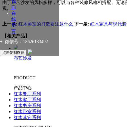
我
由于布艺沙发的风格多样，可以与各种装修风格相搭配。无论
们
观。
在
线
上一条:
红木卧室的打造要注意什么
下一条:
红木家具与现代装
留
言
【相关产品】
+
微信号：
18626133492
点击复制微信
布艺沙发
PRODUCT
产品中心
红木餐厅系列
红木客厅系列
红木书房系列
红木卧室系列
红木其它系列