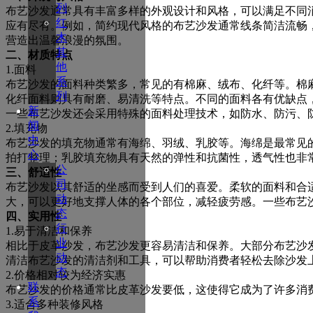
列
布艺沙发通常具有丰富多样的外观设计和风格，可以满足不同
红
应有尽有。例如，简约现代风格的布艺沙发通常线条简洁流畅
木
营造出温馨浪漫的氛围。
其
二、材质特点
他
1.面料
系
布艺沙发的面料种类繁多，常见的有棉麻、绒布、化纤等。棉
列
化纤面料则具有耐磨、易清洗等特点。不同的面料各有优缺点
新
一些布艺沙发还会采用特殊的面料处理技术，如防水、防污、
闻
2.填充物
中
布艺沙发的填充物通常有海绵、羽绒、乳胶等。海绵是最常见
心
拍打整理；乳胶填充物具有天然的弹性和抗菌性，透气性也非
公
三、舒适性
司
布艺沙发以其舒适的坐感而受到人们的喜爱。柔软的面料和合
动
大，可以更好地支撑人体的各个部位，减轻疲劳感。一些布艺
态
四、实用性
行
1.易于清洁和保养
业
相比于皮革沙发，布艺沙发更容易清洁和保养。大部分布艺沙
动
清洁布艺沙发的清洁剂和工具，可以帮助消费者轻松去除沙发
态
2.价格相对较为经济实惠
联
布艺沙发的价格通常比皮革沙发要低，这使得它成为了许多消
系
3.适合多种装修风格