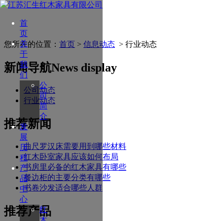
首
页
关
您所在的位置：
首页
>
信息动态
> 行业动态
于
我
新闻导航
News display
们
公
公司动态
司
行业动态
简
介
推荐新闻
发
展
曲尺罗汉床需要用到哪些材料
历
红木卧室家具应该如何布局
程
书房里必备的红木家具有哪些
产
餐边柜的主要分类有哪些
品
书卷沙发适合哪些人群
中
心
推荐产品
红
木