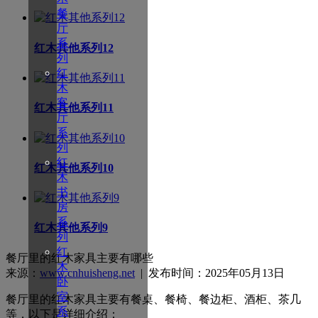
餐
厅
系
红木其他系列12
列
红
木
客
红木其他系列11
厅
系
列
红
红木其他系列10
木
书
房
系
红木其他系列9
列
红
餐厅里的红木家具主要有哪些
木
来源：
www.cnhuisheng.net
| 发布时间：2025年05月13日
卧
室
餐厅里的红木家具主要有餐桌、餐椅、餐边柜、酒柜、茶几
系
等，以下是详细介绍：