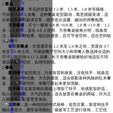
列
1.
餐桌
红
圆形餐桌
：常见的有直径
1.2 米、1.5 米、1.8 米等规格，
木
可容纳 6-10 人就餐。这种餐桌造型圆润，寓意团圆美满，适
其
合家庭聚餐和宴请宾客，能营造出温馨、融洽的用餐氛围。
他
方形餐桌
：尺寸一般有
0.8 米 ×0.8 米、1.0 米 ×1.0 米、1.2
系
米 ×1.2 米等，适合 4-8 人使用。方形餐桌棱角分明，线条简
列
洁，给人一种稳重、端庄的感觉，且可节省空间，适合空间较
新
小的餐厅。
闻
长方形餐桌
：长度通常在
1.2 米至 2.4 米之间，宽度在 0.7
中
米至 1.0 米之间，可根据餐厅空间大小和用餐人数选择合适的
心
尺寸，能容纳 6-12 人就餐。长方形餐桌能够较好地适应不同
公
形状的餐厅空间，实用性较强。
司
2.
餐椅
动
靠背椅
：造型简洁，只有靠背和座面，没有扶手，线条流
态
畅，给人一种优雅、大方的感觉，适合搭配各种风格的红木餐
行
桌，且能节省空间，使餐厅看起来更加宽敞。
业
扶手椅
：在靠背椅的基础上增加了扶手，坐感更加舒适，
动
给人一种稳重、大气的感觉，适合放置在餐桌的两端，作为主
态
人椅使用，彰显尊贵身份。
联
太师椅
：是一种传统的中式座椅，造型庄重，靠背和扶手
系
都比较宽大，通常采用雕刻、镶嵌等工艺进行装饰，工艺优