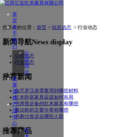
首
页
关
您所在的位置：
首页
>
信息动态
> 行业动态
于
我
新闻导航
News display
们
公
公司动态
司
行业动态
简
介
推荐新闻
发
展
曲尺罗汉床需要用到哪些材料
历
红木卧室家具应该如何布局
程
书房里必备的红木家具有哪些
产
餐边柜的主要分类有哪些
品
书卷沙发适合哪些人群
中
心
推荐产品
红
木