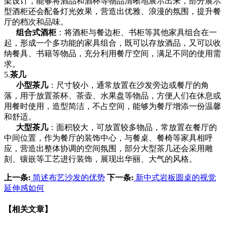
架设计，能够将酒品和酒杯等物品清晰地展示出来，部分展示
型酒柜还会配备灯光效果，营造出优雅、浪漫的氛围，提升餐
厅的档次和品味。
组合式酒柜
：将酒柜与餐边柜、书柜等其他家具组合在一
起，形成一个多功能的家具组合，既可以存放酒品，又可以收
纳餐具、书籍等物品，充分利用餐厅空间，满足不同的使用需
求。
5.
茶几
小型茶几
：尺寸较小，通常放置在沙发旁边或餐厅的角
落，用于放置茶杯、茶壶、水果盘等物品，方便人们在休息或
用餐时使用，造型简洁，不占空间，能够为餐厅增添一份温馨
和舒适。
大型茶几
：面积较大，可放置较多物品，常放置在餐厅的
中间位置，作为餐厅的装饰中心，与餐桌、餐椅等家具相呼
应，营造出整体协调的空间氛围，部分大型茶几还会采用雕
刻、镶嵌等工艺进行装饰，展现出华丽、大气的风格。
上一条:
简述布艺沙发的优势
下一条:
新中式岩板圆桌的视觉
延伸感如何
【相关文章】