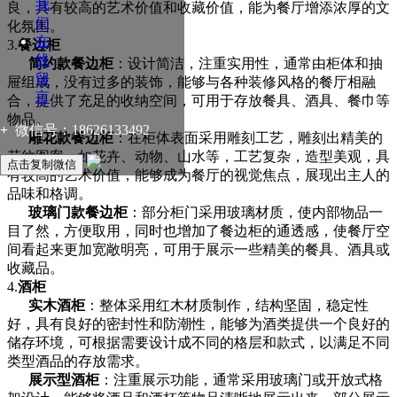
我
良，具有较高的艺术价值和收藏价值，能为餐厅增添浓厚的文
们
化氛围。
在
3.
餐边柜
线
简约款餐边柜
：设计简洁，注重实用性，通常由柜体和抽
留
屉组成，没有过多的装饰，能够与各种装修风格的餐厅相融
言
合，提供了充足的收纳空间，可用于存放餐具、酒具、餐巾等
物品。
+
微信号：
18626133492
雕花款餐边柜
：在柜体表面采用雕刻工艺，雕刻出精美的
花纹图案，如花卉、动物、山水等，工艺复杂，造型美观，具
点击复制微信
有较高的艺术价值，能够成为餐厅的视觉焦点，展现出主人的
品味和格调。
玻璃门款餐边柜
：部分柜门采用玻璃材质，使内部物品一
目了然，方便取用，同时也增加了餐边柜的通透感，使餐厅空
间看起来更加宽敞明亮，可用于展示一些精美的餐具、酒具或
收藏品。
4.
酒柜
实木酒柜
：整体采用红木材质制作，结构坚固，稳定性
好，具有良好的密封性和防潮性，能够为酒类提供一个良好的
储存环境，可根据需要设计成不同的格层和款式，以满足不同
类型酒品的存放需求。
展示型酒柜
：注重展示功能，通常采用玻璃门或开放式格