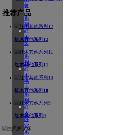
餐
推荐产品
厅
系
列
红
木
红木其他系列12
客
厅
系
列
红木其他系列11
红
木
书
房
红木其他系列10
系
列
红
木
红木其他系列9
卧
室
系