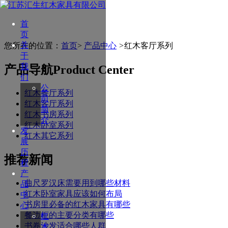
首
页
关
您所在的位置：
首页
>
产品中心
>
红木客厅系列
于
我
产品导航
Product Center
们
公
红木餐厅系列
司
红木客厅系列
简
红木书房系列
介
红木卧室系列
发
红木其它系列
展
历
推荐新闻
程
产
曲尺罗汉床需要用到哪些材料
品
红木卧室家具应该如何布局
中
书房里必备的红木家具有哪些
心
餐边柜的主要分类有哪些
红
书卷沙发适合哪些人群
木