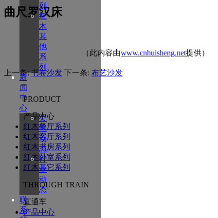
列
曲尺罗汉床
红
木
其
他
（此内容由
www.cnhuisheng.net
提供）
系
列
上一条:
书卷沙发
下一条:
布艺沙发
新
闻
中
PRODUCT
心
产品中心
公
红木餐厅系列
司
红木客厅系列
动
红木书房系列
态
红木卧室系列
行
红木其它系列
业
动
THROUGH TRAIN
态
联
直通车
系
产品中心